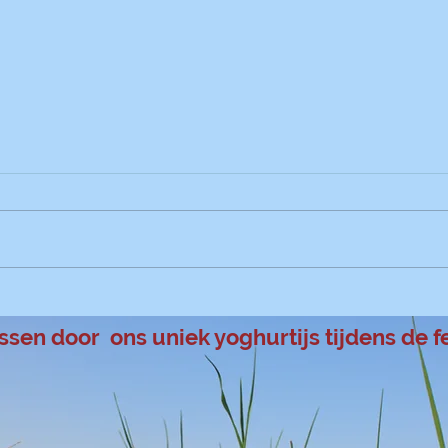
Yoghurt chocolade
brownies
75 gr pure chocolade, 375 gr
yoghurt, 50 gr cacaopoeder,
200gr suiker, 140gr zelfrijzende
Yogh
bloem, 1/2tl baksoda, 100 gr
witte chocolade in...
assen door ons uniek yoghurtijs tijdens de 