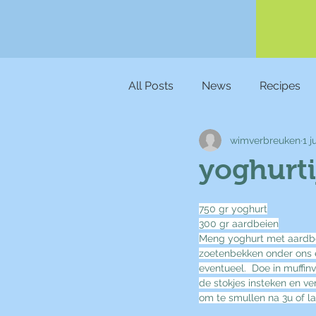
All Posts
News
Recipes
wimverbreuken
1 j
yoghurti
750 gr yoghurt
300 gr aardbeien
Meng yoghurt met aardbe
zoetenbekken onder ons 
eventueel.  Doe in muffinv
de stokjes insteken en ver
om te smullen na 3u of 