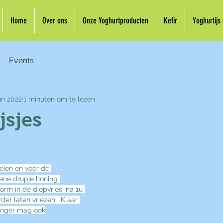
Home
Over ons
Onze Yoghurtproducten
Kefir
Yoghurtijs
Events
un 2022
1 minuten om te lezen
jsjes
ien en voor de 
ene drupje honing 
orm in de diepvries, na 1u 
der laten vriezen.  Klaar 
langer mag ook