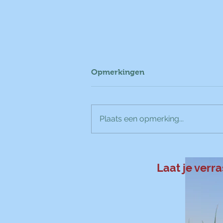
Opmerkingen
Plaats een opmerking...
Rolgebak met hangop en
kersenconfituur
Laat je verr