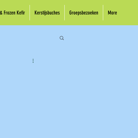
 & Frozen Kefir
Kerstijsbuches
Groepsbezoeken
More