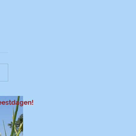
urt appelcake
feestdagen!