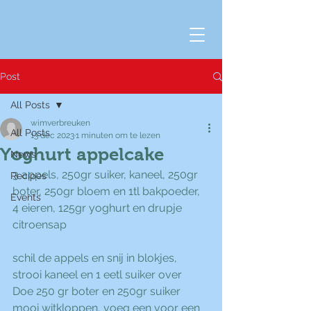
Post
All Posts
wimverbreuken
All Posts
13 dec 2023
1 minuten om te lezen
Yoghurt appelcake
News
3 appels, 250gr suiker, kaneel, 250gr 
Recipes
boter, 250gr bloem en 1tl bakpoeder, 
Events
4 eieren, 125gr yoghurt en drupje 
citroensap
schil de appels en snij in blokjes, 
strooi kaneel en 1 eetl suiker over
Doe 250 gr boter en 250gr suiker 
mooi witkloppen, voeg een voor een 