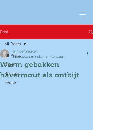
Post
All Posts
wimverbreuken
All Posts
1 jun 2022
1 minuten om te lezen
Warm gebakken
News
havermout als ontbijt
Recipes
Events