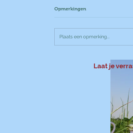
Opmerkingen
Plaats een opmerking...
Rolgebak met hangop en
kersenconfituur
Laat je verr