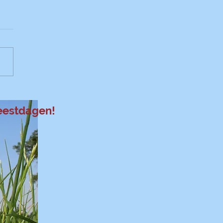
urt appelcake
feestdagen!