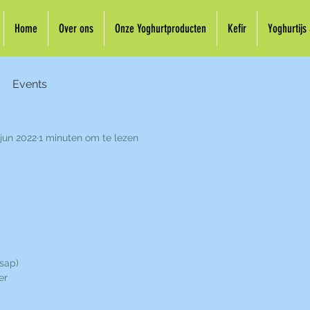
Home
Over ons
Onze Yoghurtproducten
Kefir
Yoghurtijs
Events
 jun 2022
1 minuten om te lezen
 sap)
er