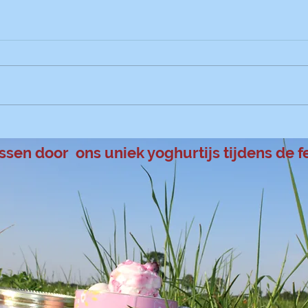
Yoghurt chocolade
brownies
75 gr pure chocolade, 375 gr
yoghurt, 50 gr cacaopoeder,
200gr suiker, 140gr zelfrijzende
Yogh
bloem, 1/2tl baksoda, 100 gr
witte chocolade in...
assen door ons uniek yoghurtijs tijdens de 