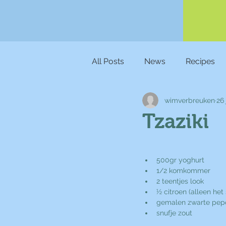
All Posts
News
Recipes
wimverbreuken
26
Tzaziki
500gr yoghurt 
1/2 komkommer
2 teentjes look
½ citroen (alleen het
gemalen zwarte pep
snufje zout