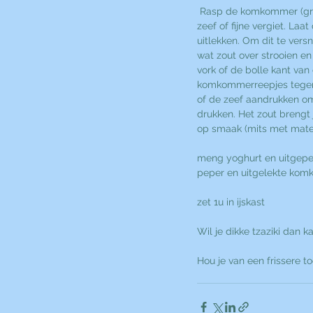
 Rasp de komkommer (grove reepjes) boven een 
zeef of fijne vergiet. L
uitlekken. Om dit te versn
wat zout over strooien en
vork of de bolle kant van
komkommerreepjes tegen 
of de zeef aandrukken om 
drukken. Het zout brengt j
op smaak (mits met mate g
meng yoghurt en uitgepers
peper en uitgelekte ko
zet 1u in ijskast
Wil je dikke tzaziki dan 
Hou je van een frissere t