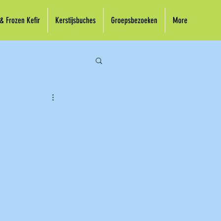
 & Frozen Kefir
Kerstijsbuches
Groepsbezoeken
More